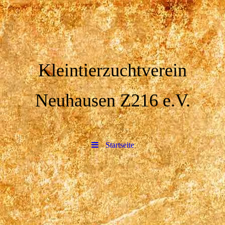
Kleintierzuchtverein
Neuhausen Z216 e.V.
Startseite